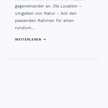
gegeneinander an. Die Location –
umgeben von Natur – bot den
passenden Rahmen für einen
rundum…
B-
WEITERLESEN
RENNEN
1
KARLSHÖFEN
2025