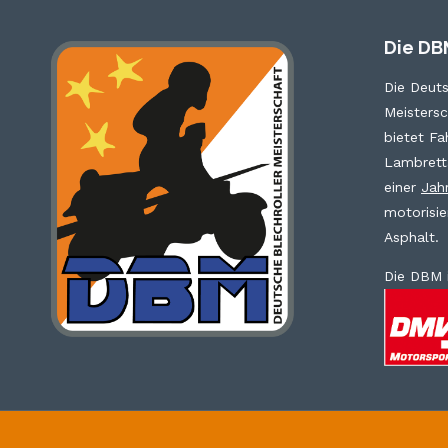
RÄDERN!
Die DB
Die Deuts
Meistersc
bietet Fa
Lambrett
einer
Jah
motorisie
Asphalt.
Die DBM 