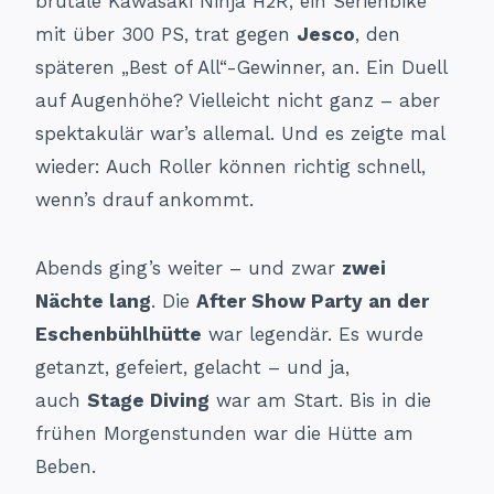
brutale Kawasaki Ninja H2R, ein Serienbike
mit über 300 PS, trat gegen
Jesco
, den
späteren „Best of All“-Gewinner, an. Ein Duell
auf Augenhöhe? Vielleicht nicht ganz – aber
spektakulär war’s allemal. Und es zeigte mal
wieder: Auch Roller können richtig schnell,
wenn’s drauf ankommt.
Abends ging’s weiter – und zwar
zwei
Nächte lang
. Die
After Show Party an der
Eschenbühlhütte
war legendär. Es wurde
getanzt, gefeiert, gelacht – und ja,
auch
Stage Diving
war am Start. Bis in die
frühen Morgenstunden war die Hütte am
Beben.