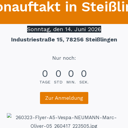
onauftakt in Steißli
Sonntag, den 14. Juni 2026
Industriestraße 15, 78256 Steißlingen
Nur noch:
0
0
0
0
TAGE
STD
MIN.
SEK.
Zur Anmeldung