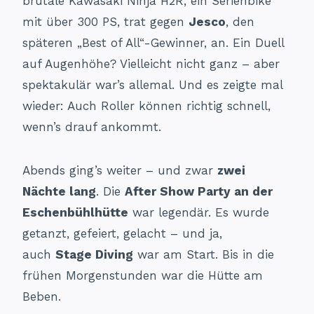
brutale Kawasaki Ninja H2R, ein Serienbike
mit über 300 PS, trat gegen
Jesco
, den
späteren „Best of All“-Gewinner, an. Ein Duell
auf Augenhöhe? Vielleicht nicht ganz – aber
spektakulär war’s allemal. Und es zeigte mal
wieder: Auch Roller können richtig schnell,
wenn’s drauf ankommt.
Abends ging’s weiter – und zwar
zwei
Nächte lang
. Die
After Show Party an der
Eschenbühlhütte
war legendär. Es wurde
getanzt, gefeiert, gelacht – und ja,
auch
Stage Diving
war am Start. Bis in die
frühen Morgenstunden war die Hütte am
Beben.